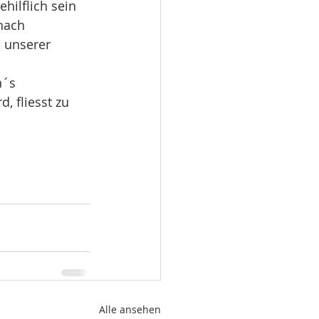
hilflich sein 
nach 
 unserer 
n´s 
, fliesst zu 
Alle ansehen