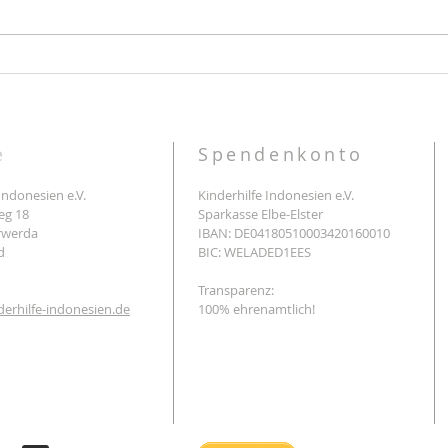
Warm
Mandy zu Besuch - Spende von
SAM-SportsAndMore
e
Spendenkonto
Indonesien e.V.
Kinderhilfe Indonesien e.V.
eg 18
Sparkasse Elbe-Elster
rwerda
IBAN: DE04180510003420160010
d
BIC: WELADED1EES
Transparenz:
erhilfe-indonesien.de
100% ehrenamtlich!