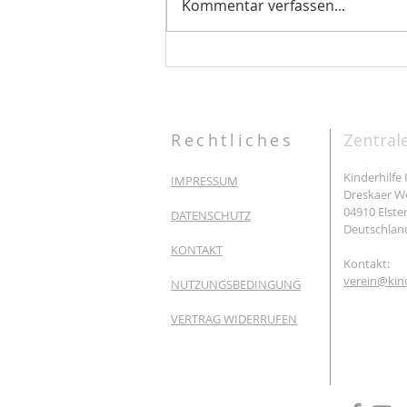
Kommentar verfassen...
Schulmöbel für SDN Kalibatur
Rechtliches
Zentral
Kinderhilfe 
IMPRESSUM
Dreskaer W
04910 Elste
DATENSCHUTZ
Deutschlan
KONTAKT
Kontakt:
verein@kind
NUTZUNGSBEDINGUNG
VERTRAG WIDERRUFEN