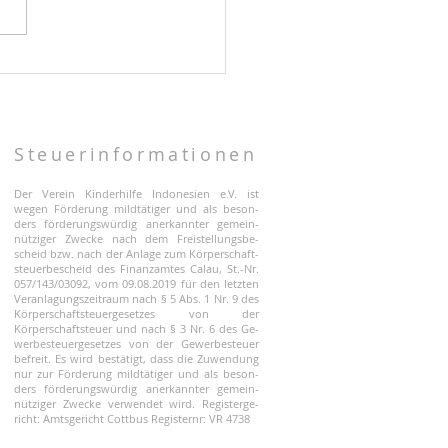
e und gesunde Speisen
Steuerinformationen
Der Verein Kinderhilfe Indonesien e.V. ist
wegen Förderung mildtätiger und als beson-
ders förderungswürdig anerkannter gemein-
nütziger Zwecke nach dem Freistellungsbe-
scheid bzw. nach der Anlage zum Körperschaft-
steuerbescheid des Finanzamtes Calau, St.-Nr.
057/143/03092, vom 09.08.2019 für den letzten
Veranlagungszeitraum nach § 5 Abs. 1 Nr. 9 des
Körperschaftsteuergesetzes von der
Körperschaftsteuer und nach § 3 Nr. 6 des Ge-
werbesteuergesetzes von der Gewerbesteuer
befreit. Es wird bestätigt, dass die Zuwendung
nur zur Förderung mildtätiger und als beson-
ders förderungswürdig anerkannter gemein-
nütziger Zwecke verwendet wird.
Registerge-
richt: Amtsgericht Cottbus Registernr: VR 4738