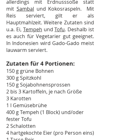
allerdings mit Erdnusssoße statt
mit
Sambal
und Kokosraspeln. Mit
Reis serviert, gilt er als
Hauptmahlzeit. Weitere Zutaten sind
u.a. Ei,
Tempeh
und
Tofu
. Deshalb ist
es auch für Vegetarier gut geeignet.
In Indonesien wird Gado-Gado meist
lauwarm serviert.
Zutaten für 4 Portionen:
150 g grüne Bohnen
300 g Spitzkohl
150 g Sojabohnensprossen
2 bis 3 Kartoffeln, je nach Größe
3 Karotten
1 l Gemüsebrühe
400 g Tempeh (1 Block) und/oder
fester Tofu
2 Schalotten
4 hartgekochte Eier (pro Person eins)
1 Tasse Reis