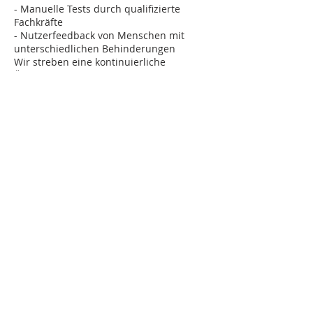
- Manuelle Tests durch qualifizierte
Fachkräfte
- Nutzerfeedback von Menschen mit
unterschiedlichen Behinderungen
Wir streben eine kontinuierliche
Überprüfung und Verbesserung an,
mindestens einmal jährlich.
6. Haftungsausschluss / Disclaimer
Trotz größtmöglicher Sorgfalt und
Bemühungen kann nicht ausgeschlossen
werden, dass vereinzelt Inhalte,
insbesondere solche von Dritten (z.B.
eingebettete Medien, Plugins, Tools),
nicht vollständig barrierefrei dargestellt
werden.
Haftungsbeschränkung:
Kinderhilfe Indonesien e.V. haftet im
Rahmen der gesetzlichen Vorschriften
nur für eigene Inhalte. Für Inhalte Dritter
übernehmen wir keinerlei Gewähr für
Barrierefreiheit oder Richtigkeit. Bei