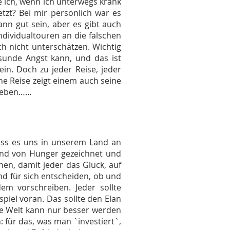
 ich, wenn ich unterwegs krank
zt? Bei mir persönlich war es
nn gut sein, aber es gibt auch
ndividualtouren an die falschen
ch nicht unterschätzen. Wichtig
sunde Angst kann, und das ist
ein. Doch zu jeder Reise, jeder
e Reise zeigt einem auch seine
 Leben……
ass es uns in unserem Land an
sind von Hunger gezeichnet und
hen, damit jeder das Glück, auf
nd für sich entscheiden, ob und
m vorschreiben. Jeder sollte
iel voran. Das sollte den Elan
ie Welt kann nur besser werden
 für das, was man `investiert`,