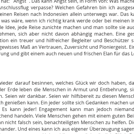
hat: `Angst`. Das kann Angst sein, in Form von: Was mache
schlussflug verpasse? Welchen Gefahren bin ich ausgeset
einen Reisen nach Indonesien allein unterwegs war. Das ka
, was wäre, wenn ich richtig krank werde oder bei meinen I
de Idee, jede Reise zunichte machen und man sollte sie au
nehmen, sich aber nicht davon abhängig machen. Eine ge
ion ein treuer und hilfreicher Begleiter und Beschützer s
wisses Maß an Vertrauen, Zuversicht und Pioniergeist. Ein
rung und gibt einem auch neuen und frischen Elan für das
ieder darauf besinnen, welches Glück wir doch haben, d
en der Erde leben die Menschen in Armut und Entbehrung, 
 Seien wir dankbar. Seien wir hilfsbereit zu diesen Mensc
ich genießen kann. Ein jeder sollte sich Gedanken machen u
. Es kann jeder! Engagement kann man jedoch niemande
hend handeln. Viele Menschen gehen mit einem guten Beisp
 nicht falsch sein, benachteiligten Menschen zu helfen. D
nander. Und eines kann ich aus eigener Überzeugung sagen: