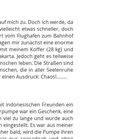
auf mich zu. Doch ich werde, da
elleicht etwas schneller, doch
ahrt vom Flughafen zum Bahnhof
lagen mir zunächst eine enorme
 mit meinem Koffer (28 kg) und
arta. Jedoch geht es teilweise
enschen leben. Die Straßen sind
schen, die in aller Seelenruhe
r einen Ausdruck: Chaos!……..
 mit indonesischen Freunden ein
erpumpe war ein Geschenk, eine
n viel zu lange und wurde auch
 eingestellt. Es war aus meiner
her bald, wird die Pumpe ihren
 war nur sporadisch und ohne