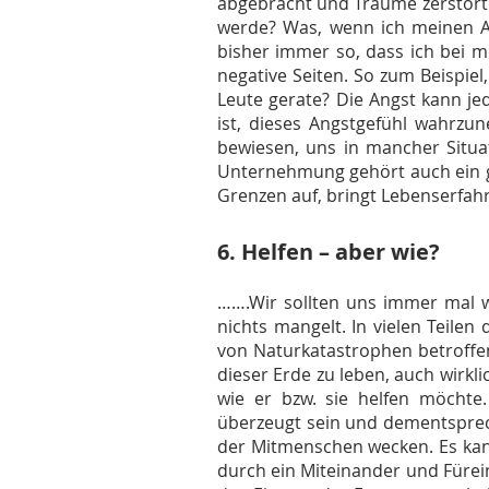
abgebracht und Träume zerstört 
werde? Was, wenn ich meinen An
bisher immer so, dass ich bei m
negative Seiten. So zum Beispiel
Leute gerate? Die Angst kann je
ist, dieses Angstgefühl wahrzu
bewiesen, uns in mancher Situat
Unternehmung gehört auch ein ge
Grenzen auf, bringt Lebenserfah
6. Helfen – aber wie?
…….Wir sollten uns immer mal w
nichts mangelt. In vielen Teil
von Naturkatastrophen betroffen.
dieser Erde zu leben, auch wirkl
wie er bzw. sie helfen möchte
überzeugt sein und dementsprec
der Mitmenschen wecken. Es kann
durch ein Miteinander und Fürei