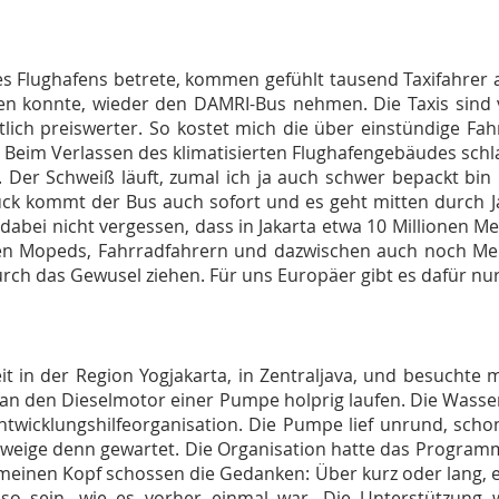
es Flughafens betrete, kommen gefühlt tausend Taxifahrer 
n konnte, wieder den DAMRI-Bus nehmen. Die Taxis sind vi
tlich preiswerter. So kostet mich die über einstündige F
 Beim Verlassen des klimatisierten Flughafengebäudes sch
. Der Schweiß läuft, zumal ich ja auch schwer bepackt bin
ck kommt der Bus auch sofort und es geht mitten durch Jak
abei nicht vergessen, dass in Jakarta etwa 10 Millionen M
igen Mopeds, Fahrradfahrern und dazwischen auch noch Men
rch das Gewusel ziehen. Für uns Europäer gibt es dafür nu
eit in der Region Yogjakarta, in Zentraljava, und besuchte
an den Dieselmotor einer Pumpe holprig laufen. Die Wass
twicklungshilfeorganisation. Die Pumpe lief unrund, scho
hweige denn gewartet. Die Organisation hatte das Programm
meinen Kopf schossen die Gedanken: Über kurz oder lang, e
 so sein, wie es vorher einmal war. Die Unterstützung