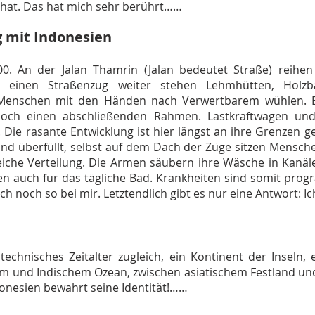
 hat. Das hat mich sehr berührt……
g mit Indonesien
0. An der Jalan Thamrin (Jalan bedeutet Straße) reihe
 einen Straßenzug weiter stehen Lehmhütten, Holzb
 Menschen mit den Händen nach Verwertbarem wühlen. Ei
noch einen abschließenden Rahmen. Lastkraftwagen und
Die rasante Entwicklung ist hier längst an ihre Grenzen g
nd überfüllt, selbst auf dem Dach der Züge sitzen Mensche
che Verteilung. Die Armen säubern ihre Wäsche in Kanälen,
en auch für das tägliche Bad. Krankheiten sind somit pro
ch noch so bei mir. Letztendlich gibt es nur eine Antwort:
echnisches Zeitalter zugleich, ein Kontinent der Inseln, e
em und Indischem Ozean, zwischen asiatischem Festland und
onesien bewahrt seine Identität!……