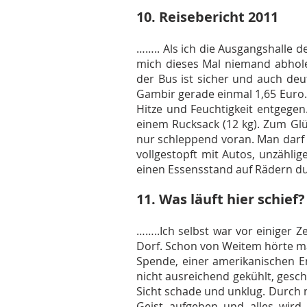
10. Reisebericht 2011
…….. Als ich die Ausgangshalle d
mich dieses Mal niemand abhole
der Bus ist sicher und auch deu
Gambir gerade einmal 1,65 Euro.
Hitze und Feuchtigkeit entgegen
einem Rucksack (12 kg). Zum Glü
nur schleppend voran. Man darf d
vollgestopft mit Autos, unzähl
einen Essensstand auf Rädern du
11. Was läuft hier schief?
……..Ich selbst war vor einiger Z
Dorf. Schon von Weitem hörte m
Spende, einer amerikanischen En
nicht ausreichend gekühlt, gesc
Sicht schade und unklug. Durch 
Geist aufgeben und alles wird