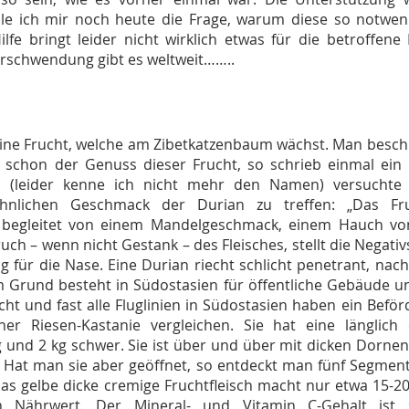
le ich mir noch heute die Frage, warum diese so notwendi
ilfe bringt leider nicht wirklich etwas für die betroffen
rschwendung gibt es weltweit……..
ine Frucht, welche am Zibetkatzenbaum wächst. Man beschre
in schon der Genuss dieser Frucht, so schrieb einmal ein 
n (leider kenne ich nicht mehr den Namen) versuchte m
hnlichen Geschmack der Durian zu treffen: „Das Fru
g, begleitet von einem Mandelgeschmack, einem Hauch vo
ch – wenn nicht Gestank – des Fleisches, stellt die Negativ
 für die Nase. Eine Durian riecht schlicht penetrant, nach 
Grund besteht in Südostasien für öffentliche Gebäude un
ht und fast alle Fluglinien in Südostasien haben ein Beför
r Riesen-Kastanie vergleichen. Sie hat eine länglich
nd 2 kg schwer. Sie ist über und über mit dicken Dornen b
Hat man sie aber geöffnet, so entdeckt man fünf Segmente,
 Das gelbe dicke cremige Fruchtfleisch macht nur etwa 15-
 Nährwert. Der Mineral- und Vitamin C-Gehalt ist 