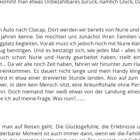
ekommt man etwas Unbezahlbares zurück, nämlich Glück, 
Auto nach Cilacap. Dort werden wir bereits von Nurie und 
 Jahren kenne. Sie möchten uns zunächst ihren Familien v
platz begleiten. Vorab muss ich jedoch noch mit Nurie kläre
g benötigen. Und es bestätigt sich, wie jedes Mal – alles i
r auch schon Nurie und Hardy gearbeitet haben, stellt e
t… Da wir alle noch Zeit haben, fahren wir hinunter zum H
einkommen. Es dauert nicht lange und mein Handy klingelt
ird in etwa einer dreiviertel Stunde landen. Also auf zum F
wer, in dem kein Mensch sitzt, eine Ankunftshalle ohne Pe
n. Doch niemand hier weiß etwas von der Landung eines
 ich auf meine Frage. Was nun?…….
man auf Reisen geht. Die Glücksgefühle, die Erlebnisse
nderbarer Moment ist auch immer dann, wenn wir die Famil