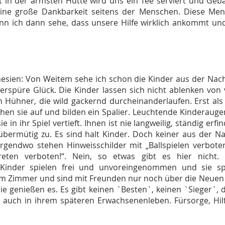
st in der ärmsten Hütte wird uns ein Tee serviert und Ge
ine große Dankbarkeit seitens der Menschen. Diese Mens
nn ich dann sehe, dass unsere Hilfe wirklich ankommt und 
nesien: Von Weitem sehe ich schon die Kinder aus der Nach
erspüre Glück. Die Kinder lassen sich nicht ablenken vo
Hühner, die wild gackernd durcheinanderlaufen. Erst als 
hen sie auf und bilden ein Spalier. Leuchtende Kinderaug
e in ihr Spiel vertieft. Ihnen ist nie langweilig, ständig erf
übermütig zu. Es sind halt Kinder. Doch keiner aus der Na
irgendwo stehen Hinweisschilder mit „Ballspielen verboten
reten verboten!“. Nein, so etwas gibt es hier nicht
se Kinder spielen frei und unvoreingenommen und sie s
hrem Zimmer und sind mit Freunden nur noch über die Neuen
ie genießen es. Es gibt keinen `Besten`, keinen `Sieger`, d
ch auch in ihrem späteren Erwachsenenleben. Fürsorge, Hi