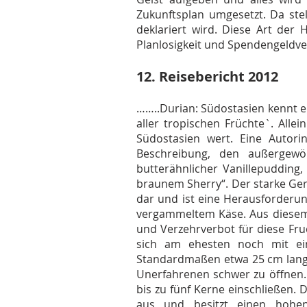
Zukunftsplan umgesetzt. Da stel
deklariert wird. Diese Art der H
Planlosigkeit und Spendengeldve
12. Reisebericht 2012
……..Durian: Südostasien kennt e
aller tropischen Früchte`. Alle
Südostasien wert. Eine Autori
Beschreibung, den außergewö
butterähnlicher Vanillepuddin
braunem Sherry“. Der starke Geru
dar und ist eine Herausforderung
vergammeltem Käse. Aus diesem 
und Verzehrverbot für diese Fruc
sich am ehesten noch mit eine
Standardmaßen etwa 25 cm lang u
Unerfahrenen schwer zu öffnen. 
bis zu fünf Kerne einschließen.
aus und besitzt einen hohen