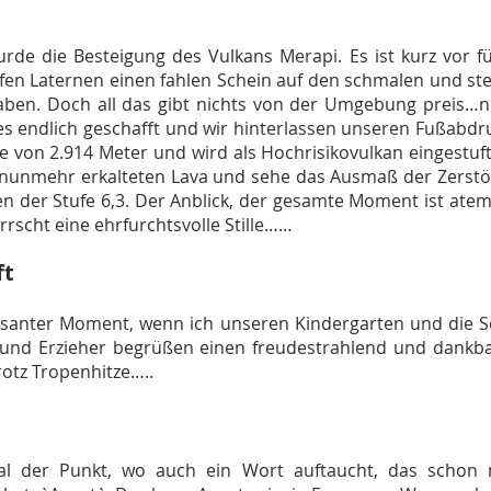
urde die Besteigung des Vulkans Merapi. Es ist kurz vor 
fen Laternen einen fahlen Schein auf den schmalen und ste
aben. Doch all das gibt nichts von der Umgebung preis…no
es endlich geschafft und wir hinterlassen unseren Fußabd
he von 2.914 Meter und wird als Hochrisikovulkan eingestu
er nunmehr erkalteten Lava und sehe das Ausmaß der Zers
n der Stufe 6,3. Der Anblick, der gesamte Moment ist at
rrscht eine ehrfurchtsvolle Stille……
ft
santer Moment, wenn ich unseren Kindergarten und die S
und Erzieher begrüßen einen freudestrahlend und dankbar.
otz Tropenhitze…..
l der Punkt, wo auch ein Wort auftaucht, das scho