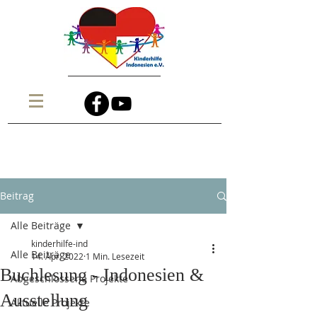
Beitrag
Alle Beiträge
kinderhilfe-ind
Alle Beiträge
14. Apr. 2022
1 Min. Lesezeit
Buchlesung - Indonesien &
Abgeschlossene Projekte
Ausstellung
Aktuelle Projekte