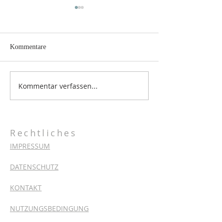
Kommentare
Warme und gesund
Kommentar verfassen...
Mandy zu Besuch - Spende
von SAM-SportsAndMore
Rechtliches
IMPRESSUM
DATENSCHUTZ
KONTAKT
NUTZUNGSBEDINGUNG