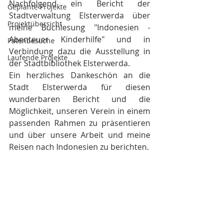
Nachfolgend ein Bericht der 
Geplante Projekte
Stadtverwaltung Elsterwerda über 
Projektübersicht
meine Buchlesung "Indonesien - 
Abenteuer Kinderhilfe" und in 
Patenbesuche
Verbindung dazu die Ausstellung in 
Laufende Projekte
der Stadtbibliothek Elsterwerda.
Ein herzliches Dankeschön an die 
Stadt Elsterwerda für diesen 
wunderbaren Bericht und die 
Möglichkeit, unseren Verein in einem 
passenden Rahmen zu präsentieren 
und über unsere Arbeit und meine 
Reisen nach Indonesien zu berichten.