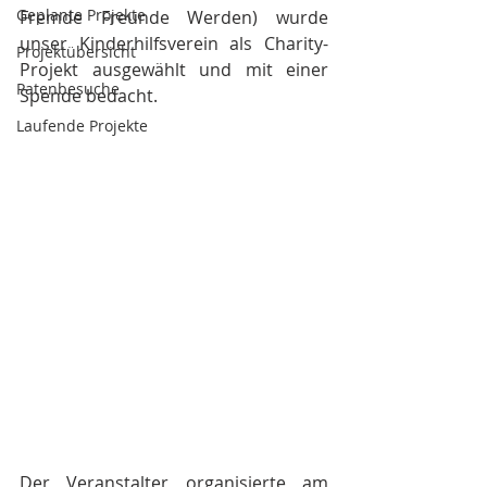
Geplante Projekte
Fremde Freunde Werden) wurde 
unser Kinderhilfsverein als Charity-
Projektübersicht
Projekt ausgewählt und mit einer 
Patenbesuche
Spende bedacht.
Laufende Projekte
Der Veranstalter organisierte am 