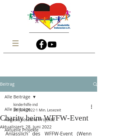
Beitrag
Alle Beiträge
kinderhilfe-ind
Alle Beiträge
28. Juni 2022
1 Min. Lesezeit
Charity beim WFFW-Event
Abgeschlossene Projekte
Aktualisiert:
28. Juni 2022
Aktuelle Projekte
Anlässlich des WFFW-Event (Wenn 