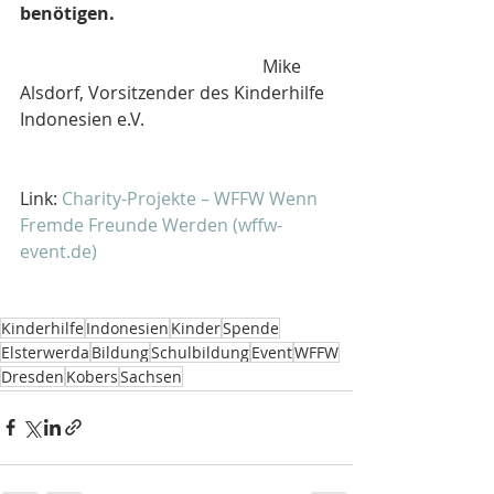
benötigen.
                                                       Mike 
Alsdorf, Vorsitzender des Kinderhilfe 
Indonesien e.V.
Link: 
Charity-Projekte – WFFW Wenn 
Fremde Freunde Werden (wffw-
event.de)
Kinderhilfe
Indonesien
Kinder
Spende
Elsterwerda
Bildung
Schulbildung
Event
WFFW
Dresden
Kobers
Sachsen