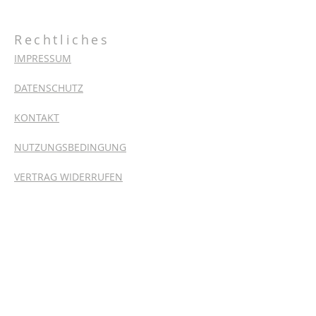
Gröditz GmbH
Rechtliches
IMPRESSUM
DATENSCHUTZ
KONTAKT
NUTZUNGSBEDINGUNG
VERTRAG WIDERRUFEN
Zentrale
Kinderhilfe Indonesien e.V.
Dreskaer Weg 18
04910 Elsterwerda
Deutschland