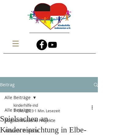
Beitrag
Alle Beiträge
kinderhilfe-ind
Alle Beiträge
7. Okt. 2023
1 Min. Lesezeit
Spielsachen an
Abgeschlossene Projekte
Kindereinrichtung in Elbe-
Aktuelle Projekte