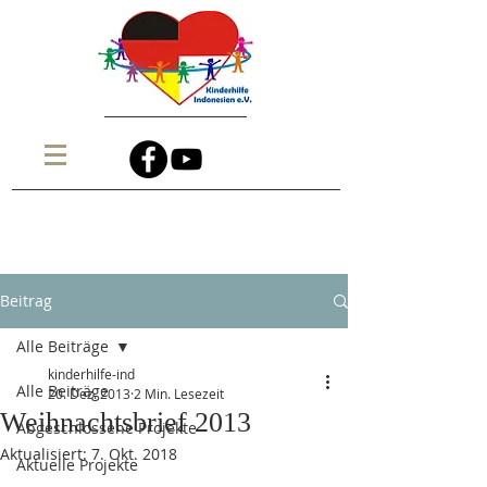
Beitrag
Alle Beiträge
kinderhilfe-ind
Alle Beiträge
20. Dez. 2013
2 Min. Lesezeit
Weihnachtsbrief 2013
Abgeschlossene Projekte
Aktualisiert:
7. Okt. 2018
Aktuelle Projekte