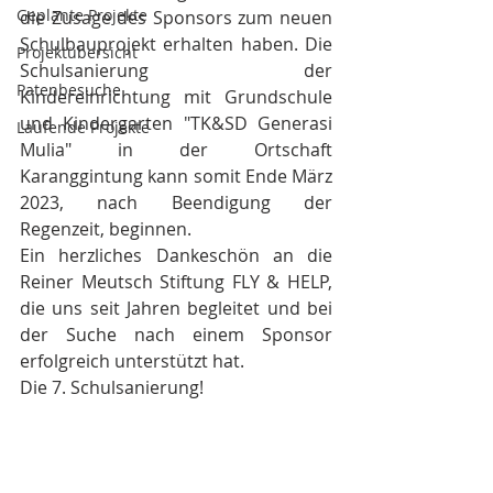
Geplante Projekte
die Zusage des Sponsors zum neuen 
Schulbauprojekt erhalten haben. Die 
Projektübersicht
Schulsanierung der 
Patenbesuche
Kindereinrichtung mit Grundschule 
und Kindergarten "TK&SD Generasi 
Laufende Projekte
Mulia" in der Ortschaft 
Karanggintung kann somit Ende März 
2023, nach Beendigung der 
Regenzeit, beginnen.
Ein herzliches Dankeschön an die 
Reiner Meutsch Stiftung FLY & HELP, 
die uns seit Jahren begleitet und bei 
der Suche nach einem Sponsor 
erfolgreich unterstützt hat.
Die 7. Schulsanierung! 