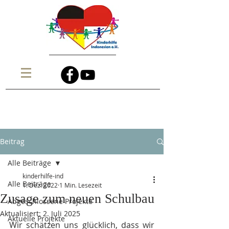
Beitrag
Alle Beiträge
kinderhilfe-ind
Alle Beiträge
1. Dez. 2022
1 Min. Lesezeit
Zusage zum neuen Schulbau
Abgeschlossene Projekte
Aktualisiert:
2. Juli 2025
Aktuelle Projekte
Wir schätzen uns glücklich, dass wir 