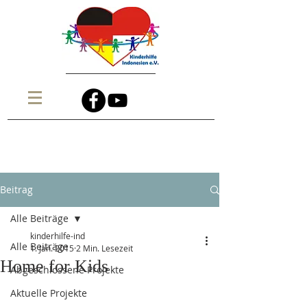
Beitrag
Alle Beiträge
kinderhilfe-ind
Alle Beiträge
1. Jan. 2015
2 Min. Lesezeit
Home for Kids
Abgeschlossene Projekte
Aktuelle Projekte